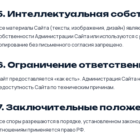
5. Интеллектуальная собс
се материалы Сайта (тексты, изображения, дизайн) явл
обственности Администрации Сайта или используются с
опирование без письменного согласия запрещено.
6. Ограничение ответстве
айт предоставляется «как есть». Администрация Сайта 
едоступность Сайта по техническим причинам.
7. Заключительные полож
се споры разрешаются в порядке, установленном закон
тношениям применяется право РФ.