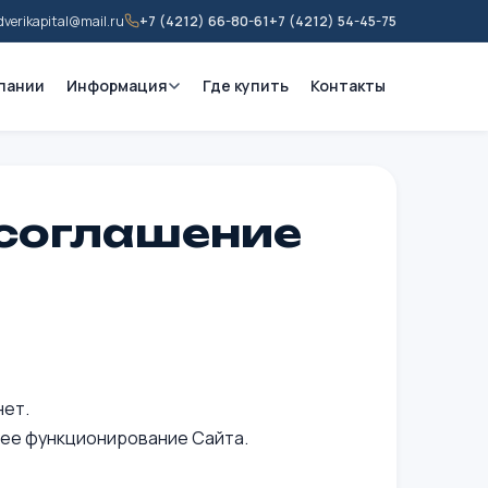
dverikapital@mail.ru
+7 (4212) 66-80-61
+7 (4212) 54-45-75
пании
Информация
Где купить
Контакты
 соглашение
нет.
ее функционирование Сайта.