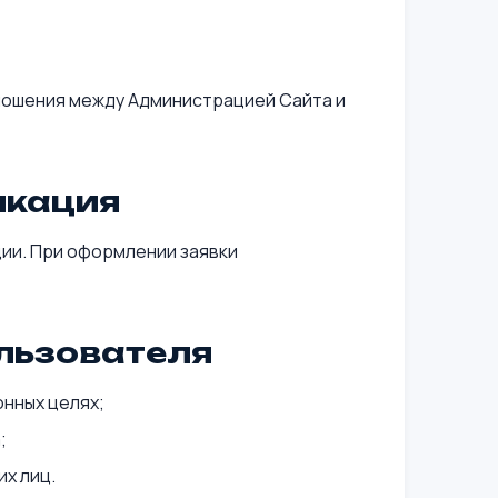
ношения между Администрацией Сайта и
икация
ии. При оформлении заявки
ользователя
онных целях;
;
х лиц.