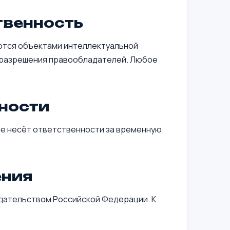
твенность
яются объектами интеллектуальной
 разрешения правообладателей. Любое
нности
не несёт ответственности за временную
ения
одательством Российской Федерации. К