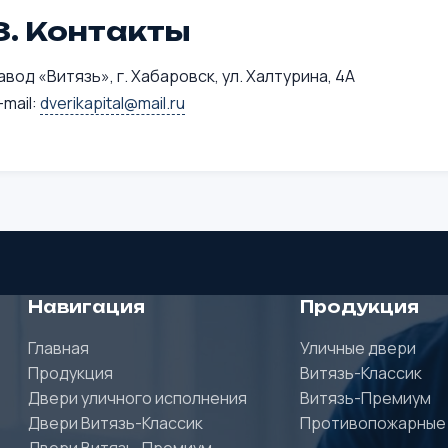
8. Контакты
авод «Витязь», г. Хабаровск, ул. Халтурина, 4А
-mail:
dverikapital@mail.ru
Навигация
Продукция
Главная
Уличные двери
Продукция
Витязь-Классик
Двери уличного исполнения
Витязь-Премиум
Двери Витязь-Классик
Противопожарные