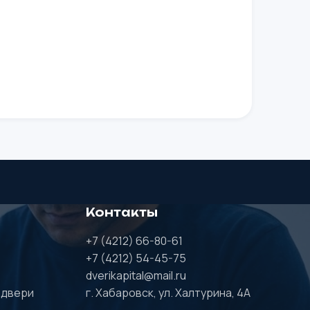
Контакты
+7 (4212) 66-80-61
+7 (4212) 54-45-75
dverikapital@mail.ru
 двери
г. Хабаровск, ул. Халтурина, 4А