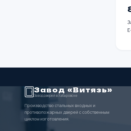
З
E
Завод «Витязь»
Завод дверей в Хабаровске
Производство стальных входных и
противопожарных дверей с собственным
циклом изготовления.