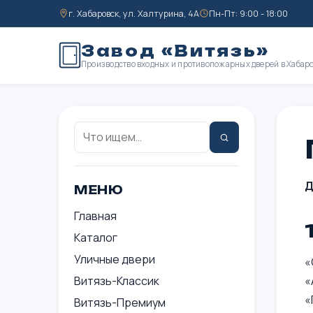
г. Хабаровск, ул. Халтурина, 4А
Пн-Пт: 9:00 - 18:00
Завод «Витязь»
Производство входных и противопожарных дверей в Хабар
Поиск:
Найти
Д
МЕНЮ
Главная
Каталог
Уличные двери
«
Витязь-Классик
«
«
Витязь-Премиум