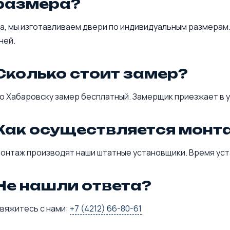
размера?
а, мы изготавливаем двери по индивидуальным размерам.
ней.
Сколько стоит замер?
о Хабаровску замер бесплатный. Замерщик приезжает в у
Как осуществляется монт
онтаж производят наши штатные установщики. Время уста
Не нашли ответа?
вяжитесь с нами:
+7 (4212) 66-80-61