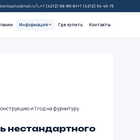
dverikapital@mail.ru
+7 (4212) 66-80-61
+7 (4212) 54-45-75
пании
Информация
Где купить
Контакты
онструкцию и 1 год на фурнитуру.
ь нестандартного