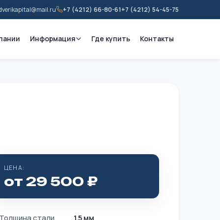
dverikapital@mail.ru
+7 (4212) 66-80-61
+7 (4212) 54-45-75
пании
Информация
Где купить
Контакты
ЦЕНА:
от 29 500 ₽
Толщина стали
1.5 мм