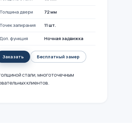
Толщина двери
72 мм
Точек запирания
11 шт.
Доп. функция
Ночная задвижка
Заказать
Бесплатный замер
толщиной стали, многоточечным
овательных клиентов.