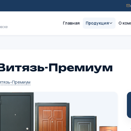
Главная
Продукция
О ком
овске
Витязь-Премиум
итязь-Премиум