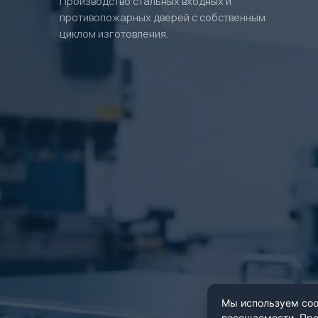
Производство стальных входных и
противопожарных дверей с собственным
циклом изготовления.
Мы используем cook
посещаемости. Про