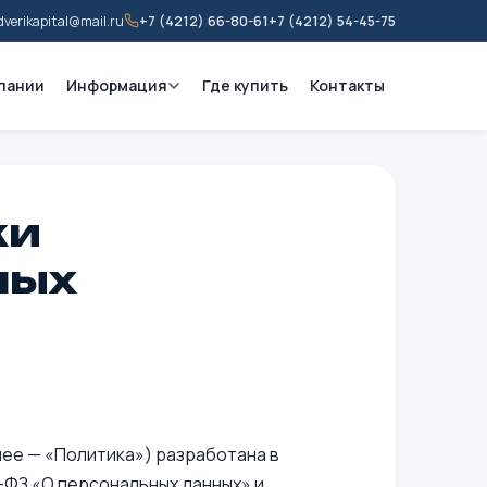
dverikapital@mail.ru
+7 (4212) 66-80-61
+7 (4212) 54-45-75
пании
Информация
Где купить
Контакты
ки
ных
ее — «Политика») разработана в
-ФЗ «О персональных данных» и