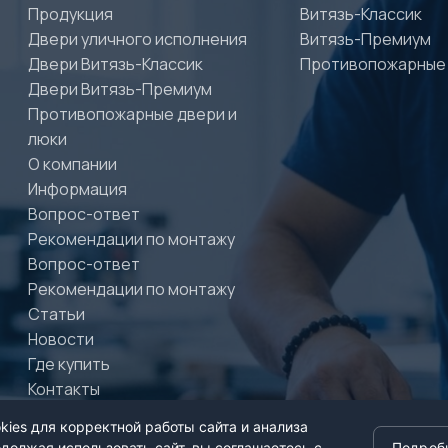
Продукция
Витязь-Классик
Двери уличного исполнения
Витязь-Премиум
Двери Витязь-Классик
Противопожарные
Двери Витязь-Премиум
Противопожарные двери и
люки
О компании
Информация
Вопрос-ответ
Рекомендации по монтажу
Вопрос-ответ
Рекомендации по монтажу
Статьи
Новости
Где купить
Контакты
ies для корректной работы сайта и анализа
должая использовать сайт, вы соглашаетесь с
Подроб