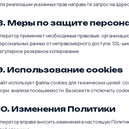
ля реализации указанных прав направьте запрос на адре
8. Меры по защите персон
ператор применяет необходимые правовые, организацио
ерсональных данных от неправомерного доступа: SSL-ши
егулярное резервное копирование.
9. Использование cookies
айт использует файлы cookies для технических целей: с
орм, анализа посещаемости. Вы можете отключить cookie
10. Изменения Политики
ператор вправе вносить изменения в настоящую Политик