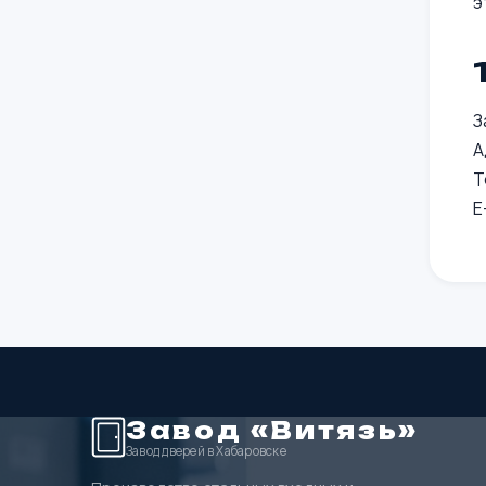
э
З
А
Т
E
Завод «Витязь»
Завод дверей в Хабаровске