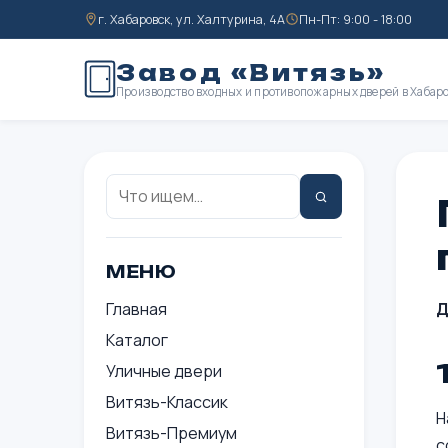
г. Хабаровск, ул. Халтурина, 4А
Пн-Пт: 9:00 - 18:00
Завод «Витязь»
Производство входных и противопожарных дверей в Хабар
Поиск:
Найти
МЕНЮ
Главная
Д
Каталог
Уличные двери
Витязь-Классик
Н
Витязь-Премиум
с