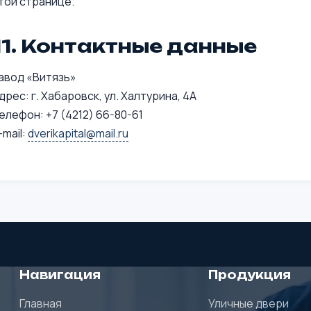
той странице.
11. Контактные данные
авод «Витязь»
дрес: г. Хабаровск, ул. Халтурина, 4А
елефон: +7 (4212) 66-80-61
-mail:
dverikapital@mail.ru
Навигация
Продукция
Главная
Уличные двери