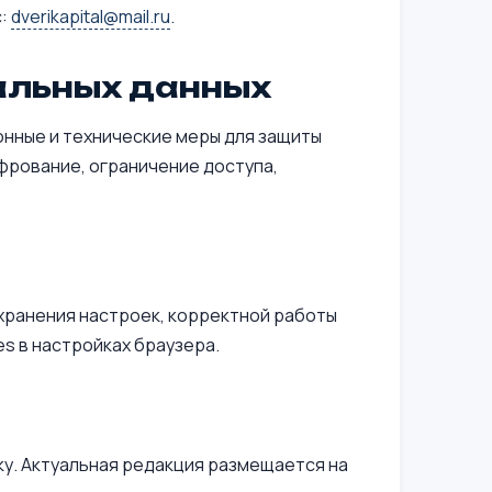
с:
dverikapital@mail.ru
.
альных данных
нные и технические меры для защиты
фрование, ограничение доступа,
охранения настроек, корректной работы
s в настройках браузера.
у. Актуальная редакция размещается на